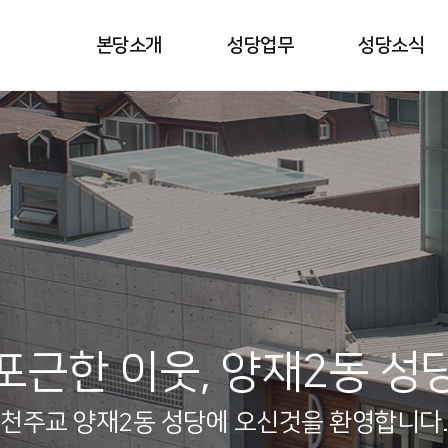
본당소개
성당업무
성당소식
포근한 이웃, 양재2동 성
천주교 양재2동 성당에 오신것을 환영합니다.