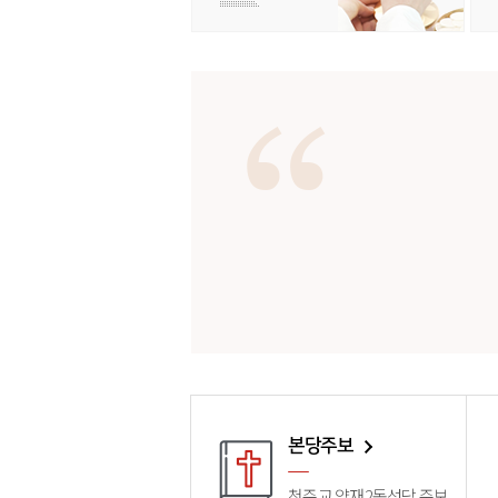
본당주보
천주교 양재2동성당 주보