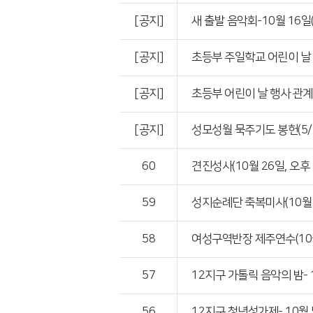
[공지]
새 출발 음악회-10월 16일
[공지]
초등부 주일학교 어린이 날 
[공지]
초등부 어린이 날 행사 관계로 
[공지]
성모성월 묵주기도 봉헌(5/1
60
견진성사(10월 26일, 오후
59
성지순례단 축복미사(10월 
58
여성구역반장 제주연수(10월
57
12지구 가톨릭 음악의 밤- 
56
12지구 청년성가제- 10월 