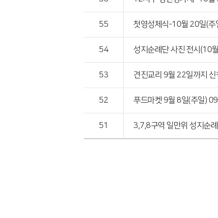
55
첫영성체식-10월 20일(주
54
성지순례단 사진 전시(10월
53
견진교리 9월 22일까지 
52
푸드마켓 9월 8일(주일) 09
51
3,7,8구역 일만위 성지순례