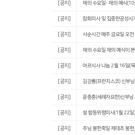
[공지]
재의 수요일- 재의 예식(10:
[공지]
참회미사 및 집중판공성사가 12/
[공지]
사순시간 매주 금요일 오전
[공지]
재의 수요일 재의 예식이 본
[공지]
어르식사 나눔 2월 16일(
[공지]
김강룡(프란치스코) 신부님 
[공지]
윤충훈(세례자요한)신부님 환
[공지]
설 합동위령미사(1월 22일
[공지]
주님 봉헌축일 제대초 봉헌,